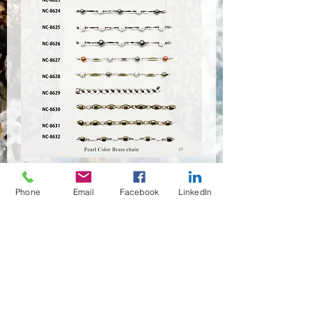
Chain-18
Phone
Email
Facebook
LinkedIn
Quantité
*
Contactez-nous pour acheter