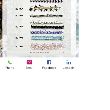
Chain-19
Phone
Email
Facebook
LinkedIn
Quantité
*
Contactez-nous pour acheter