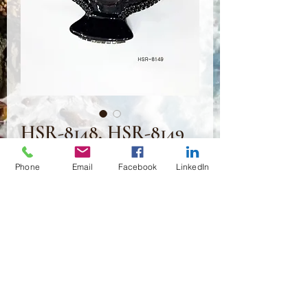
HSR-8148, HSR-8149
Prix
3,50 $US
Phone
Email
Facebook
LinkedIn
Quantité
*
Ajouter au panier