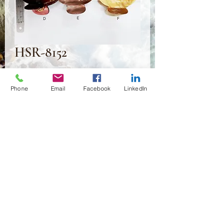
HSR-8152
Prix
2,00 $US
Phone
Email
Facebook
LinkedIn
Quantité
*
Ajouter au panier
(02)466-7472
,7473