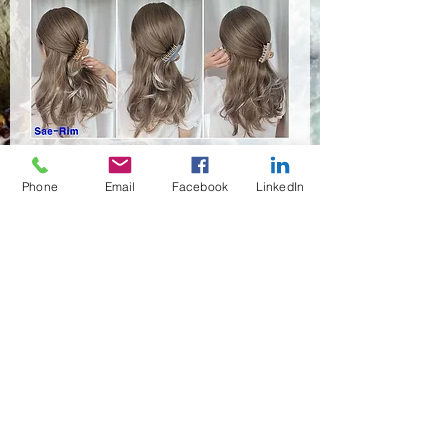
HSR-9705
Phone
Email
Facebook
LinkedIn
Quantité
*
Contactez-nous pour acheter
(02)466-7472
,7473