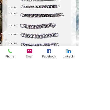
KP-2258~KP2264
Phone
Email
Facebook
LinkedIn
Quantité
*
Contactez-nous pour acheter