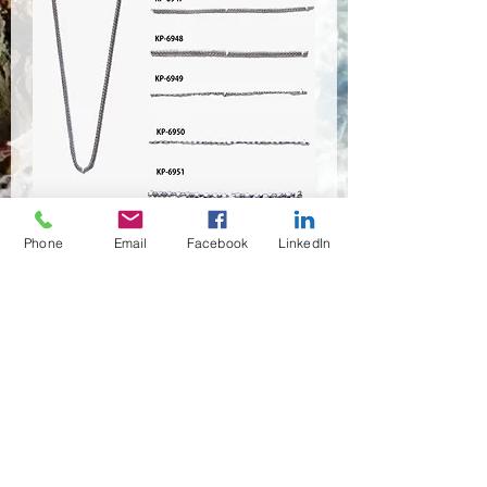
KP-6945~KP-6951
Phone
Email
Facebook
LinkedIn
Quantité
*
Contactez-nous pour acheter