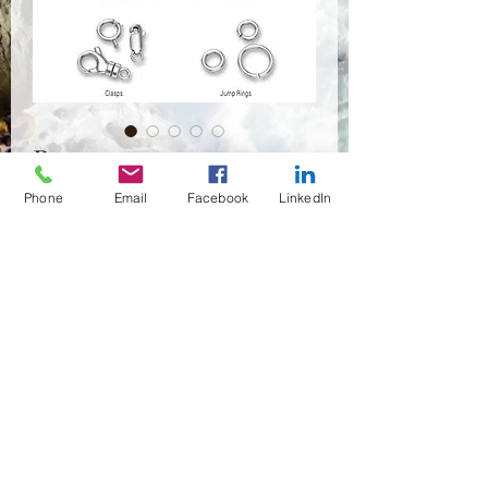
Parts-8
Phone
Email
Facebook
LinkedIn
Quantité
*
Contactez-nous pour acheter
(02)466-7472
,7473