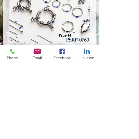
PSRP-0760
Phone
Email
Facebook
LinkedIn
Quantité
*
Contactez-nous pour acheter
(02)466-7472
,7473