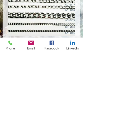
SC-0000
Phone
Email
Facebook
LinkedIn
Quantité
*
Contactez-nous pour acheter
(02)466-7472
,7473