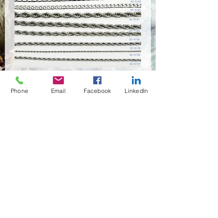
SC-0000
Phone
Email
Facebook
LinkedIn
Quantité
*
Contactez-nous pour acheter
(02)466-7472
,7473